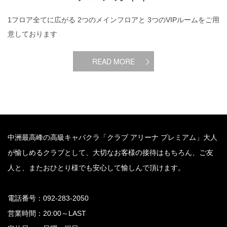
1フロア全てに広がる 2つのメインフロアと 3つのVIPルームをご用
意しております
READ MORE
中洲最高峰の高級キャバクラ「クラブ アリーナ プレミアム」大人
が愉しめるクラブとして、大切なお客様の接待はもちろん、ご友
人と、またおひとり様でも安心して愉しんで頂けます。
電話番号：092-283-2050
営業時間：20:00～LAST